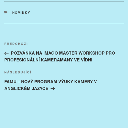
RUBRIKY
NOVINKY
Navigace
Předchozí
PŘEDCHOZÍ
pro
příspěvek
POZVÁNKA NA IMAGO MASTER WORKSHOP PRO
příspěvek
PROFESIONÁLNÍ KAMERAMANY VE VÍDNI
Následující
NÁSLEDUJÍCÍ
příspěvek
FAMU – NOVÝ PROGRAM VÝUKY KAMERY V
ANGLICKÉM JAZYCE