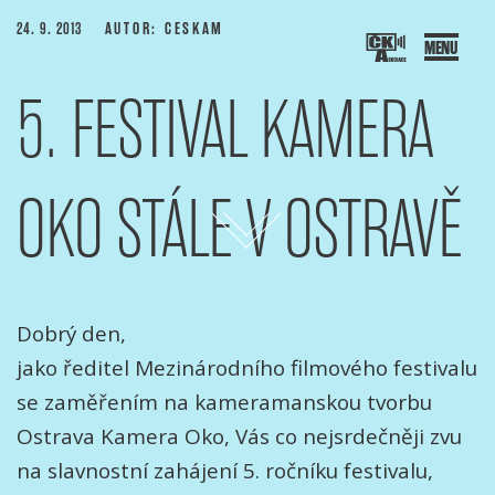
PUBLIKOVÁNO
24. 9. 2013
AUTOR: CESKAM
5. FESTIVAL KAMERA
SOCIACE ČESKÝCH KAMERAMANŮ
ový portál Asociace českých kameramanů
OKO STÁLE V OSTRAVĚ
P
ř
e
j
í
t
o
b
s
a
h
w
e
b
k
u
Dobrý den,
jako ředitel Mezinárodního filmového festivalu
u
se zaměřením na kameramanskou tvorbu
Ostrava Kamera Oko, Vás co nejsrdečněji zvu
na slavnostní zahájení 5. ročníku festivalu,