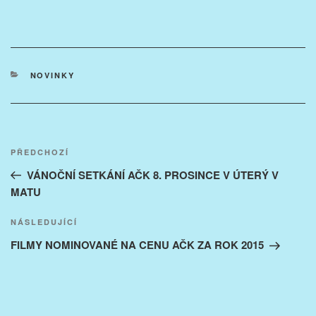
RUBRIKY
NOVINKY
Navigace
Předchozí
PŘEDCHOZÍ
pro
příspěvek
VÁNOČNÍ SETKÁNÍ AČK 8. PROSINCE V ÚTERÝ V
příspěvek
MATU
Následující
NÁSLEDUJÍCÍ
příspěvek
FILMY NOMINOVANÉ NA CENU AČK ZA ROK 2015