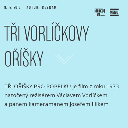
PUBLIKOVÁNO
9. 12. 2015
AUTOR: CESKAM
TŘI VORLÍČKOVY
SOCIACE ČESKÝCH KAMERAMANŮ
ový portál Asociace českých kameramanů
OŘÍŠKY
P
ř
e
j
í
t
o
b
s
a
h
w
e
b
k
u
TŘI OŘÍŠKY PRO POPELKU je film z roku 1973
natočený režisérem Václavem Vorlíčkem
u
a panem kameramanem Josefem Illíkem.