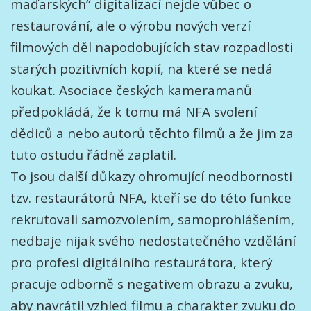
maďarských“ digitalizací nejde vůbec o
restaurování, ale o výrobu nových verzí
filmových děl napodobujících stav rozpadlosti
starých pozitivních kopií, na které se nedá
koukat. Asociace českých kameramanů
předpokládá, že k tomu má NFA svolení
dědiců a nebo autorů těchto filmů a že jim za
tuto ostudu řádně zaplatil.
To jsou další důkazy ohromující neodbornosti
tzv. restaurátorů NFA, kteří se do této funkce
rekrutovali samozvolením, samoprohlášením,
nedbaje nijak svého nedostatečného vzdělání
pro profesi digitálního restaurátora, který
pracuje odborně s negativem obrazu a zvuku,
aby navrátil vzhled filmu a charakter zvuku do