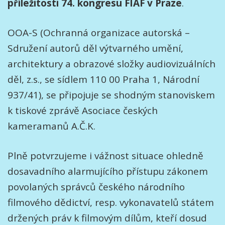
příležitosti 74. kongresu FIAF v Praze
.
OOA-S (Ochranná organizace autorská –
Sdružení autorů děl výtvarného umění,
architektury a obrazové složky audiovizuálních
děl, z.s., se sídlem 110 00 Praha 1, Národní
937/41), se připojuje se shodným stanoviskem
k tiskové zprávě Asociace českých
kameramanů A.Č.K.
Plně potvrzujeme i vážnost situace ohledně
dosavadního alarmujícího přístupu zákonem
povolaných správců českého národního
filmového dědictví, resp. vykonavatelů státem
držených práv k filmovým dílům, kteří dosud