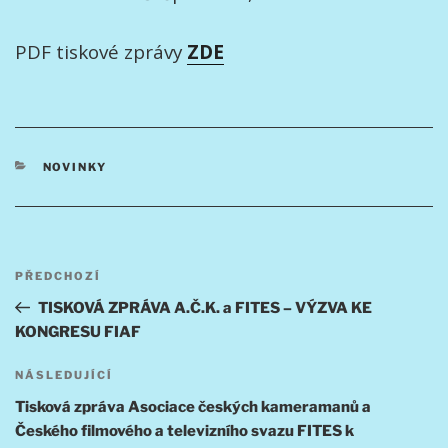
PDF tiskové zprávy
ZDE
RUBRIKY
NOVINKY
Navigace
Předchozí
PŘEDCHOZÍ
pro
příspěvek
TISKOVÁ ZPRÁVA A.Č.K. a FITES – VÝZVA KE
příspěvek
KONGRESU FIAF
Následující
NÁSLEDUJÍCÍ
příspěvek
Tisková zpráva Asociace českých kameramanů a
Českého filmového a televizního svazu FITES k