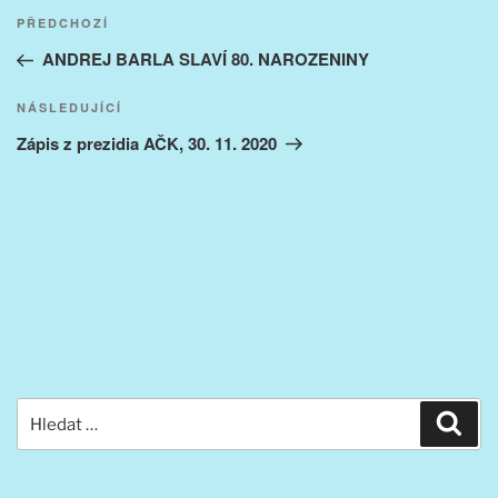
Navigace
Předchozí
PŘEDCHOZÍ
pro
příspěvek
ANDREJ BARLA SLAVÍ 80. NAROZENINY
příspěvek
Následující
NÁSLEDUJÍCÍ
příspěvek
Zápis z prezidia AČK, 30. 11. 2020
Hledat:
Hled