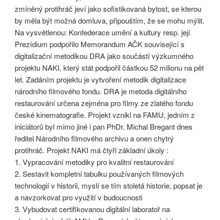
zmíněný protihráč jeví jako sofistikovaná bytost, se kterou
by měla být možná domluva, připouštím, že se mohu mýlit.
Na vysvětlenou: Konfederace umění a kultury resp. její
Prezídium podpořilo Memorandum AČK související s
digitalizační metodikou DRA jako součástí výzkumného
projektu NAKI, který stát podpořil částkou 52 milionu na pět
let. Zadáním projektu je vytvoření metodik digitalizace
národního filmového fondu. DRA je metoda digitálního
restaurování určena zejména pro filmy ze zlatého fondu
české kinematografie. Projekt vznikl na FAMU, jedním z
iniciátorů byl mimo jiné i pan PhDr. Michal Bregant dnes
ředitel Národního filmového archivu a onen chytrý
protihráč. Projekt NAKI má čtyři základní úkoly :
1. Vypracování metodiky pro kvalitní restaurování
2. Sestavit kompletní tabulku používaných filmových
technologií v historii, myslí se tím stoletá historie, popsat je
a navzorkovat pro využití v budoucnosti
3. Vybudovat certifikovanou digitální laboratoř na