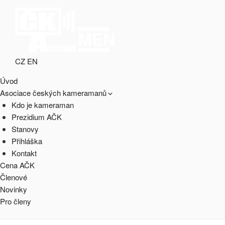
Přejít
k
obsahu
MENU
webu
CZ
EN
ASOCIACE ČESKÝCH
webový portál Asociace českých kameramanů
Úvod
KAMERAMANŮ
Asociace českých kameramanů
Kdo je kameraman
Prezidium AČK
Stanovy
Přihláška
Kontakt
Cena AČK
Členové
Novinky
Pro členy