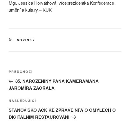
Mgr. Jessica Horváthová, víceprezidentka Konfederace
umění a kultury – KUK
RUBRIKY
NOVINKY
Navigace
Předchozí
PŘEDCHOZÍ
pro
příspěvek
85. NAROZENINY PANA KAMERAMANA
příspěvek
JAROMÍRA ZAORALA
Následující
NÁSLEDUJÍCÍ
příspěvek
STANOVISKO AČK KE ZPRÁVĚ NFA O OMYLECH O
DIGITÁLNÍM RESTAUROVÁNÍ