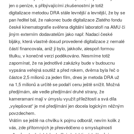
jen o peníze, s přibývajícími zkušenostmi je totiž
digitalizace metodou DRA stále levnější a levnější, že by se
pan ředitel bál, že nakonec bude digitalizace Zlatého fondu
české kinematografie svěřena digitální laboratoři na AMU či
jiným externím dodavatelům jako např. Nadaci české
bijáky, která vlastně dosud provedené digitalizace z nemalé
částí financovala, aniž ji bylo, jakkoliv, alespoň formou
titulku, v konečné verzi poděkováno. Nesmíme totiž
zapomínat, že na jednotlivé zakázky bude v budoucnu
vypsána veřejná soutěž a před rokem, dvěma byla řeč o
částce 2,5 milionů za jeden film, dnes je metoda DRA už
na 1,5 milionů a určitě se podaří cenu ještě snížit. Možná
předjímám, ale vedle předjímání druhé strany, že
kameramani mají v úmyslu využít příležitosti a svá díla
„vylepšovat“ je mé předjímání jen docela logickým něžným
povzdechem.
Vrátím se ještě na chvilku k pojmu odborář, nevím kolik z
vás, zde přítomných je přesvědčeno o smysluplnosti