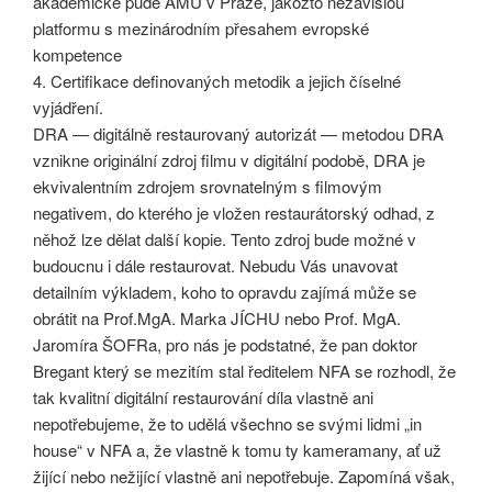
akademické půdě AMU v Praze, jakožto nezávislou
platformu s mezinárodním přesahem evropské
kompetence
4. Certifikace definovaných metodik a jejich číselné
vyjádření.
DRA — digitálně restaurovaný autorizát — metodou DRA
vznikne originální zdroj filmu v digitální podobě, DRA je
ekvivalentním zdrojem srovnatelným s filmovým
negativem, do kterého je vložen restaurátorský odhad, z
něhož lze dělat další kopie. Tento zdroj bude možné v
budoucnu i dále restaurovat. Nebudu Vás unavovat
detailním výkladem, koho to opravdu zajímá může se
obrátit na Prof.MgA. Marka JÍCHU nebo Prof. MgA.
Jaromíra ŠOFRa, pro nás je podstatné, že pan doktor
Bregant který se mezitím stal ředitelem NFA se rozhodl, že
tak kvalitní digitální restaurování díla vlastně ani
nepotřebujeme, že to udělá všechno se svými lidmi „in
house“ v NFA a, že vlastně k tomu ty kameramany, ať už
žijící nebo nežijící vlastně ani nepotřebuje. Zapomíná však,