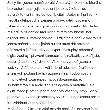
že by tím jednoznačně porušil Autorský zákon, dle kterého
bez autorů resp. jejich svolení je takový zásah do
autorských práv neprůchodný, cituji: „Autor má právo na
nedotknutelnost díla, zejména právo udělit svolení k
jakékoliv změně nebo jiného zásahu do svého díla. Autor
má právo na dohled nad plněním této povinnosti jinou
osobou tzv. autorský dohled.“ U žijících autorů je věc zcela
jednoznačná a u nežijících autorů musí dát souhlas
dědicové a je třeba, aby do expertní skupiny přítomné
digitalizaci byli přizvaní kameramani, režiséři, zvukaři jako
odborný „autorský“ dohled. Všechno vypadá jasně a
logicky. Vážíme si archivářů i jejich dlouholeté práce ve
ztížených podmínkách, vážíme si jejich odbornosti a
mnoholetých zkušeností na poli dokumentace,
systematizace a archivace analogových materiálů, ale
digitalizace je přece jenom obor pro všechny nový, který
především vyžaduje společný výzkum a společnou cestu
ke zvládnutí všech překážek.
Možná se mýlím, ale vtírá se zde pocit, že jde zase jen a