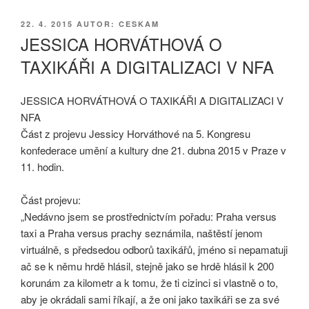
PUBLIKOVÁNO
22. 4. 2015
AUTOR: CESKAM
JESSICA HORVÁTHOVÁ O
TAXIKÁŘI A DIGITALIZACI V NFA
JESSICA HORVÁTHOVÁ O TAXIKÁŘI A DIGITALIZACI V
NFA
Část z projevu Jessicy Horváthové na 5. Kongresu
konfederace umění a kultury dne 21. dubna 2015 v Praze v
11. hodin.
Část projevu:
„Nedávno jsem se prostřednictvím pořadu: Praha versus
taxi a Praha versus prachy seznámila, naštěstí jenom
virtuálně, s předsedou odborů taxikářů, jméno si nepamatuji
ač se k němu hrdě hlásil, stejně jako se hrdě hlásil k 200
korunám za kilometr a k tomu, že ti cizinci si vlastně o to,
aby je okrádali sami říkají, a že oni jako taxikáři se za své