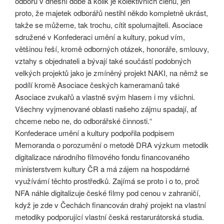
odborů v dnešní době a kolik je kolektivních členů, jen
proto, že majetek odborářů nestihl někdo kompletně ukrást,
takže se můžeme, tak trochu, cítit spolumajiteli. Asociace
sdružené v Konfederaci umění a kultury, pokud vím,
většinou řeší, kromě odborných otázek, honoráře, smlouvy,
vztahy s objednateli a bývají také součástí podobných
velkých projektů jako je zmíněný projekt NAKI, na němž se
podílí kromě Asociace českých kameramanů také
Asociace zvukařů a vlastně svým hlasem i my všichni.
Všechny vyjmenované oblasti našeho zájmu spadají, ať
chceme nebo ne, do odborářské činnosti.“
Konfederace umění a kultury podpořila podpisem
Memoranda o porozumění o metodě DRA výzkum metodik
digitalizace národního filmového fondu financovaného
ministerstvem kultury ČR a má zájem na hospodárné
využívámí těchto prostředků. Zajímá se proto i o to, proč
NFA náhle digitalizuje české filmy pod cenou v zahraničí,
když je zde v Čechách financován drahý projekt na vlastní
metodiky podporující vlastní česká restarurátorská studia.