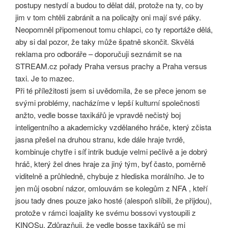
postupy nestydí a budou to dělat dál, protože na ty, co by
jim v tom chtěli zabránit a na policajty oni mají své páky.
Neopomněl připomenout tomu chlapci, co ty reportáže dělá,
aby si dal pozor, že taky může špatně skončit. Skvělá
reklama pro odboráře – doporučuji seznámit se na
STREAM.cz pořady Praha versus prachy a Praha versus
taxi. Je to mazec.
Při té příležitosti jsem si uvědomila, že se přece jenom se
svými problémy, nacházíme v lepší kulturní společnosti
anžto, vedle bosse taxikářů je vpravdě nečistý boj
inteligentního a akademicky vzdělaného hráče, který zčista
jasna přešel na druhou stranu, kde dále hraje tvrdě,
kombinuje chytře i síť intrik buduje velmi pečlivě a je dobrý
hráč, který žel dnes hraje za jiný tým, byť často, poměrně
viditelně a průhledně, chybuje z hlediska morálního. Je to
jen můj osobní názor, omlouvám se kolegům z NFA , kteří
jsou tady dnes pouze jako hosté (alespoň slíbili, že přijdou),
protože v rámci loajality ke svému bossovi vystoupili z
KINOSu. Zdůrazňuji, že vedle bosse taxikářů se mi