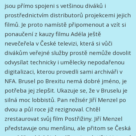
jsou přímo spojeni s vetšinou diváků i
prostřednictvím distributorů projekcemi jejich
filmů. Je proto namístě připomenout a vzít si
ponaučení z kauzy filmu Adéla ještě
nevečeřela v České televizi, která si vůči
divákům veřejné služby prostě nemůže dovolit
odvysílat technicky i umělecky nepodařenou
digitalizaci, kterou provedli sami archiváři v
NFA. Brusel po Brexitu nemá dobré jméno, je
potřeba jej zlepšit. Ukazuje se, že v Bruselu je
silná moc lobbistů. Pan režisér Jiří Menzel po
dvou a půl roce již rezignoval. Chtěl
zrestaurovat svůj film Postřižiny. Jiří Menzel
představuje onu menšinu, ale přitom se Česká