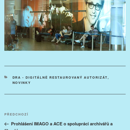
RUBRIKY
DRA - DIGITÁLNĚ RESTAUROVANÝ AUTORIZÁT
,
NOVINKY
Navigace
Předchozí
PŘEDCHOZÍ
pro
příspěvek
Prohlášení IMAGO a ACE o spolupráci archivářů a
příspěvek