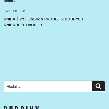
filmařů
Následující
NÁSLEDUJÍCÍ
příspěvek
KNIHA ŽIVÝ FILM JIŽ V PRODEJI V DOBRÝCH
KNIHKUPECTVÍCH
Hledat:
Hled