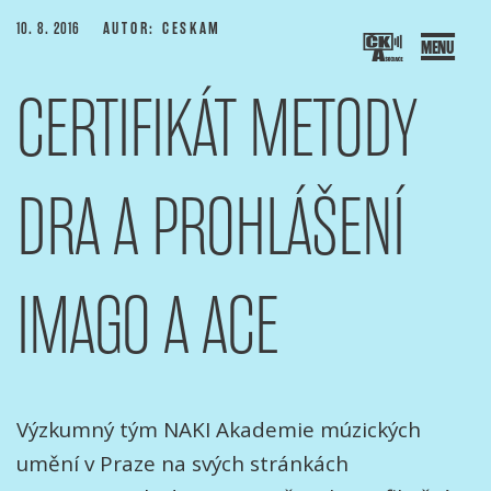
Přejít
PUBLIKOVÁNO
10. 8. 2016
AUTOR: CESKAM
k
obsahu
CERTIFIKÁT METODY
webu
SOCIACE ČESKÝCH KAMERAMANŮ
ový portál Asociace českých kameramanů
DRA A PROHLÁŠENÍ
IMAGO A ACE
Výzkumný tým NAKI Akademie múzických
umění v Praze na svých stránkách