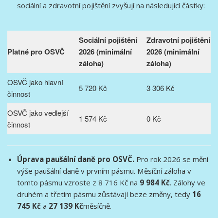
sociální a zdravotní pojištění zvyšují na následující částky:
Sociální pojištění
Zdravotní pojištění
Platné pro OSVČ
2026 (minimální
2026 (minimální
záloha)
záloha)
OSVČ jako hlavní
5 720 Kč
3 306 Kč
činnost
OSVČ jako vedlejší
1 574 Kč
0 Kč
činnost
Úprava paušální daně pro OSVČ.
Pro rok 2026 se mění
výše paušální daně v prvním pásmu. Měsíční záloha v
tomto pásmu vzroste z 8 716 Kč na
9 984 Kč
. Zálohy ve
druhém a třetím pásmu zůstávají beze změny, tedy
16
745 Kč
a
27 139 Kč
měsíčně.