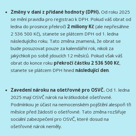
Změny v dani z přidané hodnoty (DPH).
Od roku 2025
se mění pravidla pro registraci k DPH. Pokud váš obrat od
ledna do prosince překročí
2 miliony Kč
(ale nepřesáhne
2 536 500 Kč), stanete se plátcem DPH od 1. ledna
následujícího roku. Tato změna znamená, že obrat se
bude posuzovat pouze za kalendářní rok, nikoli za
jakýchkoli po sobě jdoucích 12 měsíců. Pokud však váš
obrat do konce roku
překročí částku 2 536 500 Kč
,
stanete se plátcem DPH hned
následující den
.
Zavedení nároku na ošetřovné pro OSVČ.
Od 1. ledna
2025 mají OSVČ nárok na krátkodobé ošetřovné.
Podmínkou je účast na nemocenském pojištění alespoň tři
měsíce před žádostí o ošetřovné. Tato změna rozšiřuje
sociální zabezpečení pro OSVČ, které dosud na
ošetřovné nárok neměly.