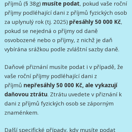
příjmů (§ 38g)
musíte podat
, pokud vaše roční
příjmy podléhající dani z příjmů fyzických osob
za uplynulý rok (tj. 2025)
přesáhly 50 000 Kč
,
pokud se nejedná o příjmy od daně
osvobozené nebo o příjmy, z nichž je daň
vybírána srážkou podle zvláštní sazby daně.
Daňové přiznání musíte podat i v případě, že
vaše roční příjmy podléhající dani z
příjmů
nepřesáhly 50 000 Kč, ale vykazují
daňovou ztrátu
. Ztrátu uvedete v přiznání k
dani z příjmů fyzických osob se záporným
znaménkem.
Další specifické případy, kdy musíte podat