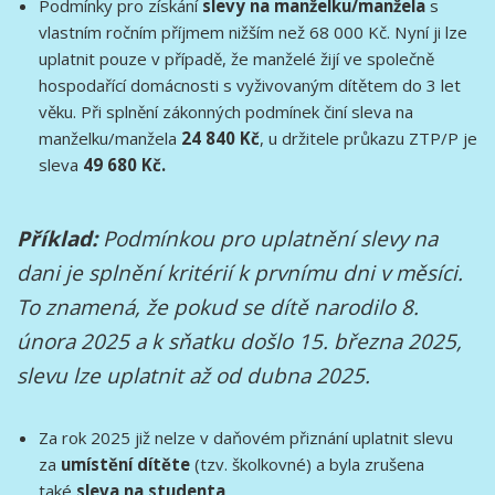
Podmínky pro získání
slevy na manželku/manžela
s
vlastním ročním příjmem nižším než 68 000 Kč. Nyní ji lze
uplatnit pouze v případě, že manželé žijí ve společně
hospodařící domácnosti s vyživovaným dítětem do 3 let
věku. Při splnění zákonných podmínek činí sleva na
manželku/manžela
24 840 Kč
, u držitele průkazu ZTP/P je
sleva
49 680 Kč.
Příklad:
Podmínkou pro uplatnění slevy na
dani je splnění kritérií k prvnímu dni v měsíci.
To znamená, že pokud se dítě narodilo 8.
února 2025 a k sňatku došlo 15. března 2025,
slevu lze uplatnit až od dubna 2025.
Za rok 2025 již nelze v daňovém přiznání uplatnit slevu
za
umístění dítěte
(tzv. školkovné) a byla zrušena
také
sleva na studenta
.