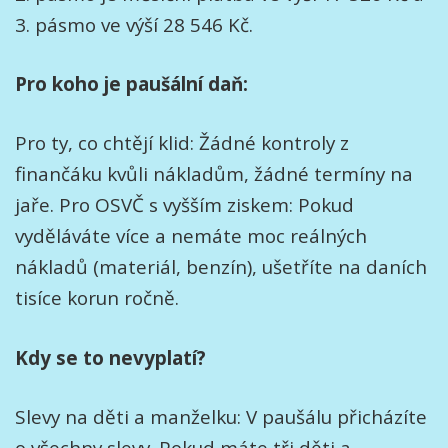
3. pásmo ve výší 28 546 Kč.
Pro koho je paušální daň:
Pro ty, co chtějí klid: Žádné kontroly z
finančáku kvůli nákladům, žádné termíny na
jaře. Pro OSVČ s vyšším ziskem: Pokud
vyděláváte více a nemáte moc reálných
nákladů (materiál, benzín), ušetříte na daních
tisíce korun ročně.
Kdy se to nevyplatí?
Slevy na děti a manželku: V paušálu přicházíte
o všechny slevy. Pokud máte tři děti a