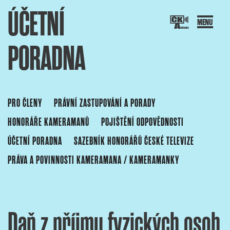
ÚČETNÍ
Přejít
k
obsahu
PORADNA
webu
SOCIACE ČESKÝCH KAMERAMANŮ
ový portál Asociace českých kameramanů
PRO ČLENY
PRÁVNÍ ZASTUPOVÁNÍ A PORADY
HONORÁŘE KAMERAMANŮ
POJIŠTĚNÍ ODPOVĚDNOSTI
ÚČETNÍ PORADNA
SAZEBNÍK HONORÁŘŮ ČESKÉ TELEVIZE
PRÁVA A POVINNOSTI KAMERAMANA / KAMERAMANKY
Daň z příjmu fyzických osob