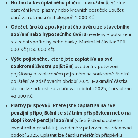
Hodnota bezúplatného plnění – daru/darů
, včetně
darování krve, plazmy nebo krevních destiček. Součet
darů za rok musí činit alespoň 1 000 Kč.
Odečet úroků z poskytnutého úvěru ze stavebního
spoření nebo hypotečního úvěru
uvedený v potvrzení
stavební spořitelny nebo banky. Maximální částka: 300
000 Kč (150 000 Kč).
Výše pojistného, které jste zaplatil/a na své
soukromé životní pojištění
, uvedená v potvrzení
pojišťovny o zaplaceném pojistném na soukromé životní
pojištění ve zdaňovacím období 2025. Maximální částka,
kterou lze odečíst za zdaňovací období 2025, činí v úhrnu
48 000 Kč.
Platby příspěvků, které jste zaplatil/a na své
penzijní připojištění se státním příspěvkem nebo na
doplňkové penzijní spoření
(včetně dlouhodobého
investičního produktu), uvedené v potvrzení na zdaňovací
období 2025. Uplatnit lze částku měsíčních příspěvků