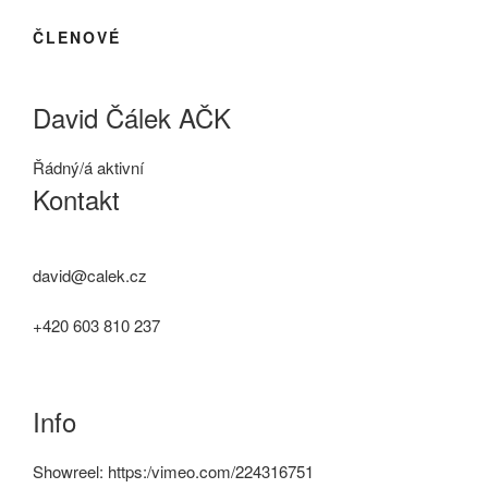
ČLENOVÉ
David Čálek AČK
Řádný/á aktivní
Kontakt
david@calek.cz
+420 603 810 237
Info
Showreel: https:/vimeo.com/224316751